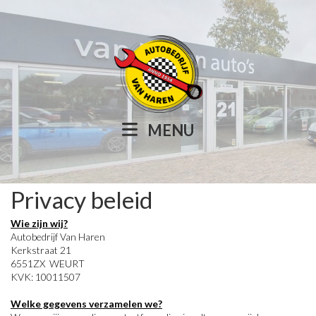
MENU
Privacy beleid
Wie zijn wij?
Autobedrijf Van Haren
Kerkstraat 21
6551ZX WEURT
KVK: 10011507
Welke gegevens verzamelen we?